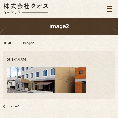
メ
image2
HOME
image2
2018/01/24
image2