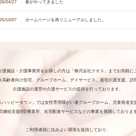
26/04/27
春がやってきました
25/10/07
ホームページを再リニューアルしました。
17/12/28
ホームページをリニューアルしました。
介護施設・介護事業所をお探しの方は「株式会社クオス」までお気軽に
き高齢者向け住宅、グループホーム、デイサービス、居宅介護支援、訪
介護施設の運営や
介護サービスの提供
を行っております。
人ハッピータウン」では
女性専用障がい者グループホーム、児童発達支
労継続支援B型事業所、在宅配食サービスなどの事業を展開しておりま
ご利用者様に住みよい環境を提供しており、