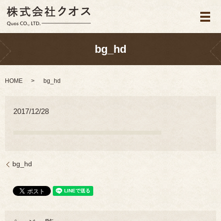
メ
bg_hd
HOME
bg_hd
2017/12/28
bg_hd